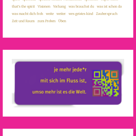
that's the spirit
Visionen
Vorhang
was brauchst du
was ist schon da
was macht dich froh
weite
weiter
wes geistes kind
Zauberspruch
Zeit und Raum
zum Proben
Üben