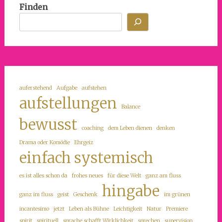
Finden
auferstehend
Aufgabe
aufstehen
aufstellungen
Balance
bewusst
coaching
dem Leben dienen
denken
Drama oder Komödie
Ehrgeiz
einfach systemisch
es ist alles schon da
frohes neues
für diese Welt
ganz am fluss
hingabe
ganz im fluss
geist
Geschenk
im grünen
incantesimo
jetzt
Leben als Bühne
Leichtigkeit
Natur
Premiere
spirit
spirituell
sprache schafft Wirklichkeit
sprechen
supervision