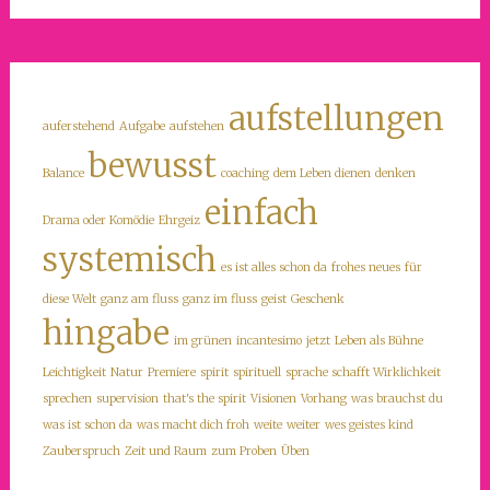
aufstellungen
auferstehend
Aufgabe
aufstehen
bewusst
Balance
coaching
dem Leben dienen
denken
einfach
Drama oder Komödie
Ehrgeiz
systemisch
es ist alles schon da
frohes neues
für
diese Welt
ganz am fluss
ganz im fluss
geist
Geschenk
hingabe
im grünen
incantesimo
jetzt
Leben als Bühne
Leichtigkeit
Natur
Premiere
spirit
spirituell
sprache schafft Wirklichkeit
sprechen
supervision
that's the spirit
Visionen
Vorhang
was brauchst du
was ist schon da
was macht dich froh
weite
weiter
wes geistes kind
Zauberspruch
Zeit und Raum
zum Proben
Üben