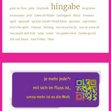
hingabe
ganz im fluss
geist
Geschenk
im grünen
incantesimo
jetzt
Leben als Bühne
Leichtigkeit
Natur
Premiere
spirit
spirituell
sprache schafft Wirklichkeit
sprechen
supervision
that's the spirit
Visionen
Vorhang
was brauchst du
was ist schon da
was macht dich froh
weite
weiter
wes geistes kind
Zauberspruch
Zeit und Raum
zum Proben
Üben