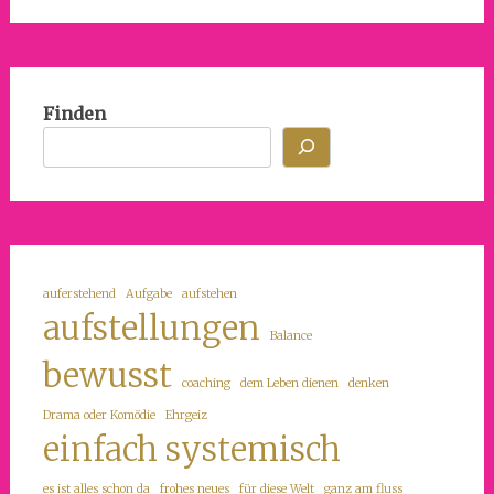
Finden
auferstehend
Aufgabe
aufstehen
aufstellungen
Balance
bewusst
coaching
dem Leben dienen
denken
Drama oder Komödie
Ehrgeiz
einfach systemisch
es ist alles schon da
frohes neues
für diese Welt
ganz am fluss