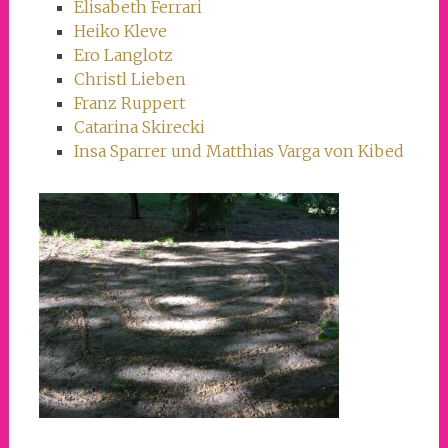
Elisabeth Ferrari
Heiko Kleve
Ero Langlotz
Christl Lieben
Franz Ruppert
Catarina Skirecki
Insa Sparrer und Matthias Varga von Kibed