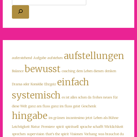
aufstellungen
auferstehend
Aufgabe
aufstehen
bewusst
Balance
coaching
dem Leben dienen
denken
einfach
Drama oder Komödie
Ehrgeiz
systemisch
es ist alles schon da
frohes neues
für
diese Welt
ganz am fluss
ganz im fluss
geist
Geschenk
hingabe
im grünen
incantesimo
jetzt
Leben als Bühne
Leichtigkeit
Natur
Premiere
spirit
spirituell
sprache schafft Wirklichkeit
sprechen
supervision
that's the spirit
Visionen
Vorhang
was brauchst du