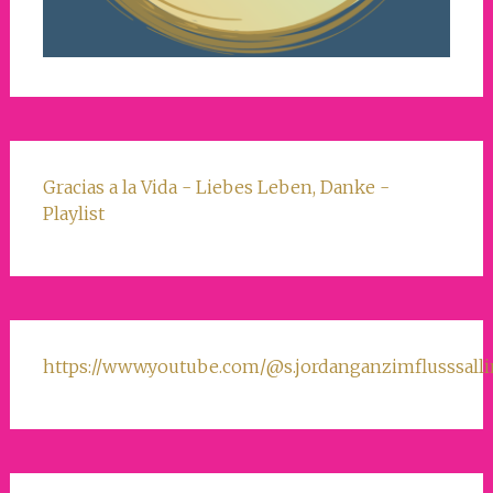
Gracias a la Vida - Liebes Leben, Danke -
Playlist
https://www.youtube.com/@s.jordanganzimflusssall