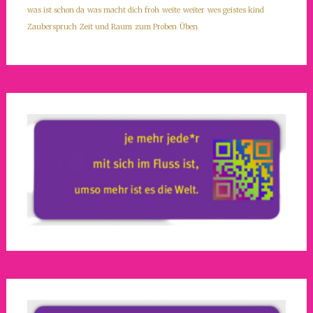
was ist schon da
was macht dich froh
weite
weiter
wes geistes kind
Zauberspruch
Zeit und Raum
zum Proben
Üben