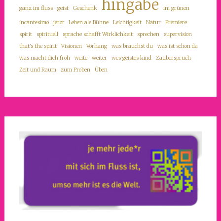
hingabe
ganz im fluss
geist
Geschenk
im grünen
incantesimo
jetzt
Leben als Bühne
Leichtigkeit
Natur
Premiere
spirit
spirituell
sprache schafft Wirklichkeit
sprechen
supervision
that's the spirit
Visionen
Vorhang
was brauchst du
was ist schon da
was macht dich froh
weite
weiter
wes geistes kind
Zauberspruch
Zeit und Raum
zum Proben
Üben