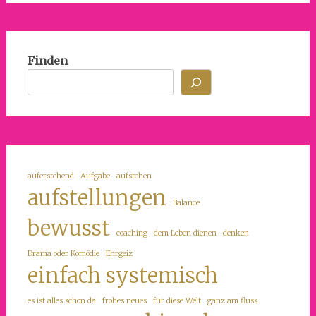
Finden
auferstehend
Aufgabe
aufstehen
aufstellungen
Balance
bewusst
coaching
dem Leben dienen
denken
Drama oder Komödie
Ehrgeiz
einfach systemisch
es ist alles schon da
frohes neues
für diese Welt
ganz am fluss