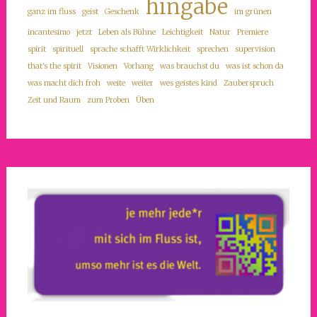
hingabe
ganz im fluss
geist
Geschenk
im grünen
incantesimo
jetzt
Leben als Bühne
Leichtigkeit
Natur
Premiere
spirit
spirituell
sprache schafft Wirklichkeit
sprechen
supervision
that's the spirit
Visionen
Vorhang
was brauchst du
was ist schon da
was macht dich froh
weite
weiter
wes geistes kind
Zauberspruch
Zeit und Raum
zum Proben
Üben