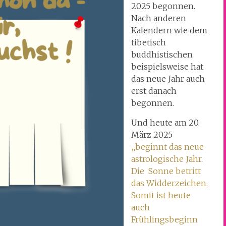
2025 begonnen.
Nach anderen
Kalendern wie dem
tibetisch
buddhistischen
beispielsweise hat
das neue Jahr auch
erst danach
begonnen.
Und heute am 20.
März 2025
„beginnt
das neue
astrologische Jahr.
Die Sonne betritt
das Widderzeichen.
Somit ist heute
auch
Frühlingsbeginn