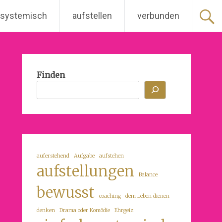
 systemisch
aufstellen
verbunden
Finden
auferstehend
Aufgabe
aufstehen
aufstellungen
Balance
bewusst
coaching
dem Leben dienen
denken
Drama oder Komödie
Ehrgeiz