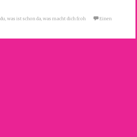
 du
,
was ist schon da
,
was macht dich froh
Einen