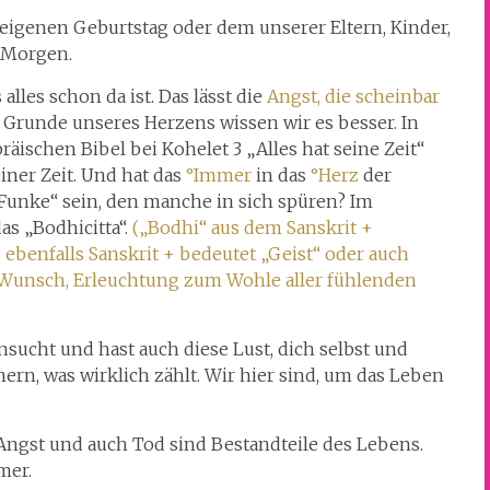
eigenen Geburtstag oder dem unserer Eltern, Kinder,
 Morgen.
alles schon da ist. Das lässt die
Angst, die scheinbar
runde unseres Herzens wissen wir es besser. In
räischen Bibel bei Kohelet 3 „Alles hat seine Zeit“
iner Zeit. Und hat das
°Immer
in das
°Herz
der
 Funke“ sein, den manche in sich spüren? Im
s „Bodhicitta“.
(„Bodhi“ aus dem Sanskrit +
“ ebenfalls Sanskrit + bedeutet „Geist“ oder auch
n Wunsch, Erleuchtung zum Wohle aller fühlenden
nsucht und hast auch diese Lust, dich selbst und
ern, was wirklich zählt. Wir hier sind, um das Leben
Angst und auch Tod sind Bestandteile des Lebens.
mer.