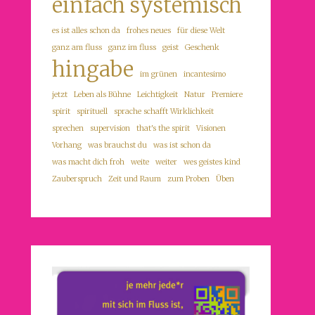
einfach systemisch
es ist alles schon da
frohes neues
für diese Welt
ganz am fluss
ganz im fluss
geist
Geschenk
hingabe
im grünen
incantesimo
jetzt
Leben als Bühne
Leichtigkeit
Natur
Premiere
spirit
spirituell
sprache schafft Wirklichkeit
sprechen
supervision
that's the spirit
Visionen
Vorhang
was brauchst du
was ist schon da
was macht dich froh
weite
weiter
wes geistes kind
Zauberspruch
Zeit und Raum
zum Proben
Üben