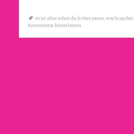
es ist alles schon da
,
frohes neues
,
was brauchst
Kommentar hinterlassen