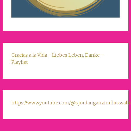
Gracias a la Vida - Liebes Leben, Danke -
Playlist
https://www.youtube.com/@s.jordanganzimflusssall