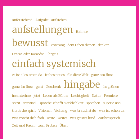
auferstehend
Aufgabe
aufstehen
aufstellungen
Balance
bewusst
coaching
dem Leben dienen
denken
Drama oder Komödie
Ehrgeiz
einfach systemisch
es ist alles schon da
frohes neues
für diese Welt
ganz am fluss
hingabe
ganz im fluss
geist
Geschenk
im grünen
incantesimo
jetzt
Leben als Bühne
Leichtigkeit
Natur
Premiere
spirit
spirituell
sprache schafft Wirklichkeit
sprechen
supervision
that's the spirit
Visionen
Vorhang
was brauchst du
was ist schon da
was macht dich froh
weite
weiter
wes geistes kind
Zauberspruch
Zeit und Raum
zum Proben
Üben