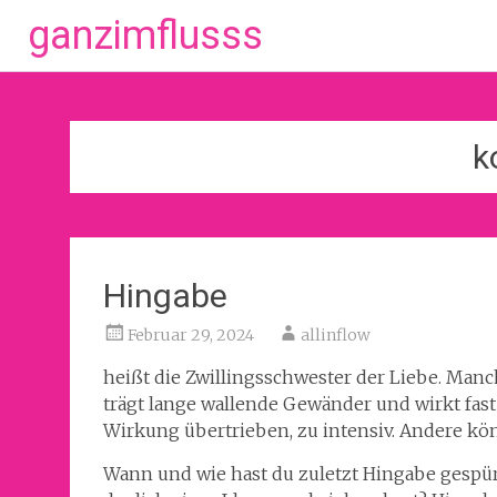
ganzimflusss
Zum
Inhalt
springen
k
Hingabe
Februar 29, 2024
allinflow
heißt die Zwillingsschwester der Liebe. Manch
trägt lange wallende Gewänder und wirkt fast 
Wirkung übertrieben, zu intensiv. Andere k
Wann und wie hast du zuletzt Hingabe gespürt