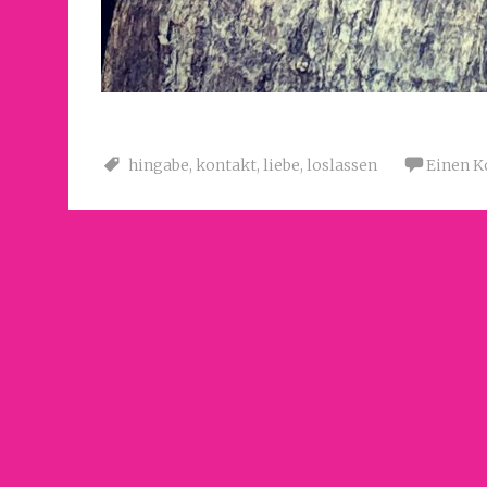
hingabe
,
kontakt
,
liebe
,
loslassen
Einen K