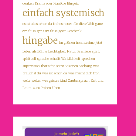
denken
Drama oder Komödie
Ehrgeiz
einfach systemisch
es ist alles schon da
frohes neues
für diese Welt
ganz
am fluss
ganz im fluss
geist
Geschenk
hingabe
im grünen
incantesimo
jetzt
Leben als Bühne
Leichtigkeit
Natur
Premiere
spirit
spirituell
sprache schafft Wirklichkeit
sprechen
supervision
that's the spirit
Visionen
Vorhang
was
brauchst du
was ist schon da
was macht dich froh
weite
weiter
wes geistes kind
Zauberspruch
Zeit und
Raum
zum Proben
Üben