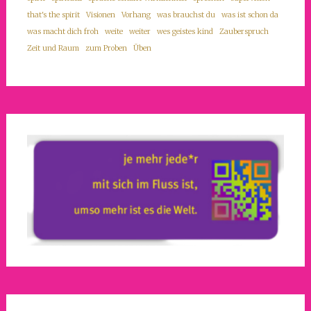
that's the spirit
Visionen
Vorhang
was brauchst du
was ist schon da
was macht dich froh
weite
weiter
wes geistes kind
Zauberspruch
Zeit und Raum
zum Proben
Üben