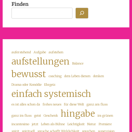
Finden
auferstehend
Aufgabe
aufstehen
aufstellungen
Balance
bewusst
coaching
dem Leben dienen
denken
Drama oder Komödie
Ehrgeiz
einfach systemisch
es ist alles schon da
frohes neues
für diese Welt
ganz am fluss
hingabe
ganz im fluss
geist
Geschenk
im grünen
incantesimo
jetzt
Leben als Bühne
Leichtigkeit
Natur
Premiere
spirit
spirituell
sprache schafft Wirklichkeit
sprechen
supervision